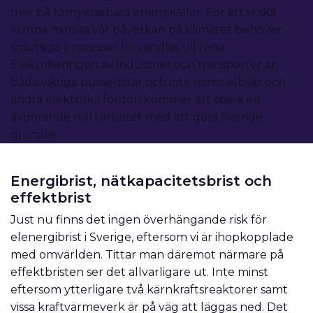
mer på förnyelsebara energikällor. För att vi ska
kunna minska vår påverkan på klimatet behöver
smutsiga processer förvandlas till rena.
Elektrifieringen av industrier och transporter är
båda viktiga pusselbitar och inte minst elbilar och
andra elektriska fordon kommer att spela en
avgörande roll i arbetet med att göra Sverige
grönare.
Energibrist, nätkapacitetsbrist och
effektbrist
Just nu finns det ingen överhängande risk för
elenergibrist i Sverige, eftersom vi är ihopkopplade
med omvärlden. Tittar man däremot närmare på
effektbristen ser det allvarligare ut. Inte minst
eftersom ytterligare två kärnkraftsreaktorer samt
vissa kraftvärmeverk är på väg att läggas ned. Det