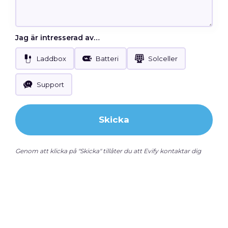
Jag är intresserad av…
Laddbox
Batteri
Solceller
Support
Skicka
Genom att klicka på "Skicka" tillåter du att Evify kontaktar dig
enligt vår
integritetspolicy
. Din information delas inte med tredje
part.