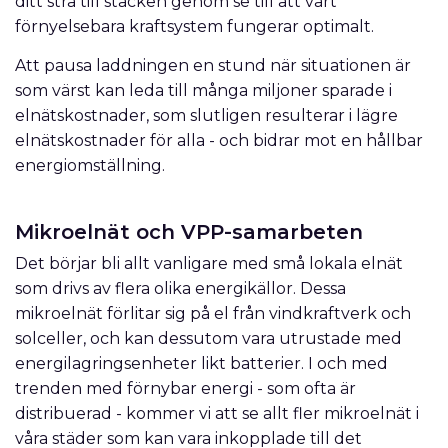
ditt strå till stacken genom se till att vårt
förnyelsebara kraftsystem fungerar optimalt.
Att pausa laddningen en stund när situationen är
som värst kan leda till många miljoner sparade i
elnätskostnader, som slutligen resulterar i lägre
elnätskostnader för alla - och bidrar mot en hållbar
energiomställning.
Mikroelnät och VPP-samarbeten
Det börjar bli allt vanligare med små lokala elnät
som drivs av flera olika energikällor. Dessa
mikroelnät förlitar sig på el från vindkraftverk och
solceller, och kan dessutom vara utrustade med
energilagringsenheter likt batterier. I och med
trenden med förnybar energi - som ofta är
distribuerad - kommer vi att se allt fler mikroelnät i
våra städer som kan vara inkopplade till det