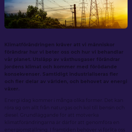
Klimatförändringen kräver att vi människor
förändrar hur vi beter oss och hur vi behandlar
vår planet. Utsläpp av växthusgaser förändrar
jordens klimat och kommer med förödande
konsekvenser. Samtidigt industrialiseras fler
och fler delar av världen, och behovet av energi
växer.
Energi idag kommer i många olika former. Det kan
röra sig om allt från naturgas och kol till bensin och
diesel. Grundläggande för att motverka
klimatförändringarna är därför att genomföra en
energiomställning. I framtiden behöver vi förlita oss