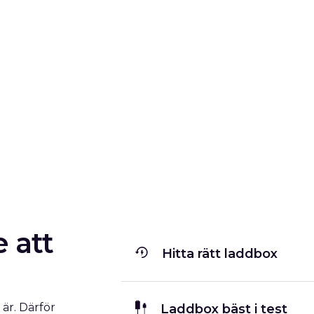
e att
Hitta rätt laddbox
 är. Därför
Laddbox bäst i test