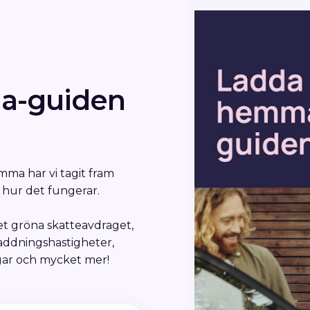
a-guiden
emma har vi tagit fram
m hur det fungerar.
t gröna skatteavdraget,
 laddningshastigheter,
ngar och mycket mer!