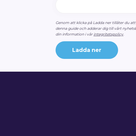
Genom att klicka på Ladda ner tillåter du att
denna guide och adderar dig till vårt nyhet
din information i vår
integritetspolicy
.
Ladda ner