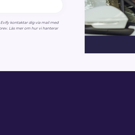
 Evify kontaktar dig via mail med
sbrev. Läs mer om hur vi hanterar