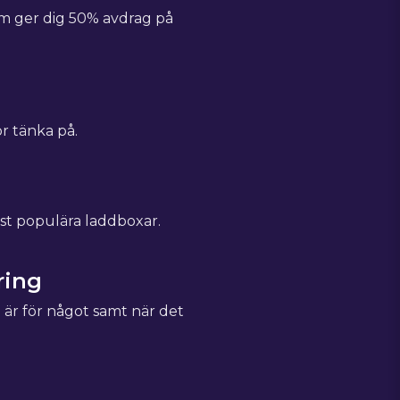
om ger dig 50% avdrag på
ör tänka på.
st populära laddboxar.
ring
e är för något samt när det