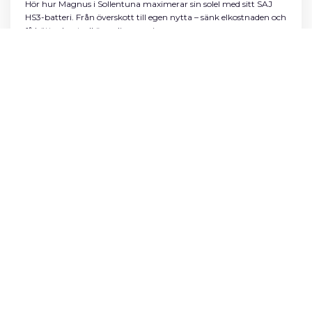
Hör hur Magnus i Sollentuna maximerar sin solel med sitt SAJ
HS3-batteri. Från överskott till egen nytta – sänk elkostnaden och
få bättre kontroll över din energi.
Se hela videon här
Spånga