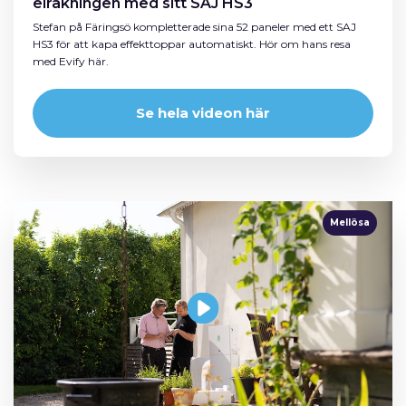
elräkningen med sitt SAJ HS3
Stefan på Färingsö kompletterade sina 52 paneler med ett SAJ
HS3 för att kapa effekttoppar automatiskt. Hör om hans resa
med Evify här.
Se hela videon här
Mellösa