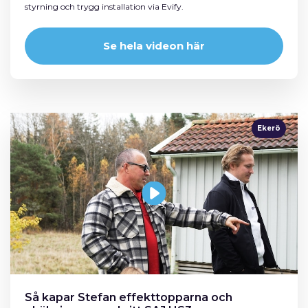
styrning och trygg installation via Evify.
Se hela videon här
Ekerö
Så kapar Stefan effekttopparna och