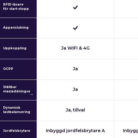
RFID-läsare
för start-stopp
Appanslutning
Ja WIFI & 4G
Uppkoppling
Ja
OCPP
Ställbar
Ja
maxladdningseffekt
Dynamisk
Ja, tillval
lastbalansering
Inbyggd jordfelsbrytare A
Inbygg
Jordfelsbrytare