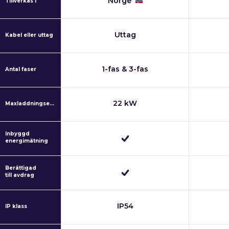
Norge
Tillverkas i
Uttag
Kabel eller uttag
1-fas & 3-fas
Antal faser
22 kW
Maxladdningseffekt
Inbyggd
energimätning
Berättigad
till avdrag
IP54
IP klass