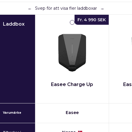
←
Svep för att visa fler laddboxar
→
Fr. 4 990 SEK
Laddbox
Easee Charge Up
Eas
Easee
Varumärke