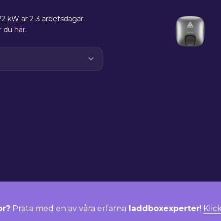
2 kW är 2-3 arbetsdagar.
ar du
här
.
or?
Prata med en av våra erfarna
laddboxexperter
!
Klic