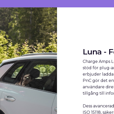
Luna - F
Charge Amps Lu
stöd för plug-a
erbjuder ladda
PnC gör det enk
användare direk
tillgång till in
Dess avancerad
ISO 15118, säker