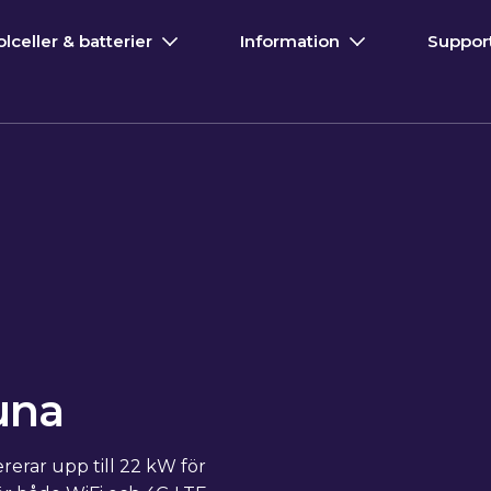
olceller & batterier
Information
Suppor
una
ererar upp till 22 kW för