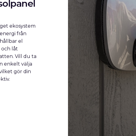
 solpanel
eget ekosystem
energi från
hållbar el
och låt
tten. Vill du ta
n enkelt välja
ilket gör din
ktiv.