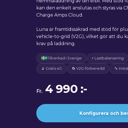
hemmaladdning av din elbil. Med stöd f
kan den enkelt anslutas och styras via 
Charge Amps Cloud.
Luna är framtidssäkrad med stöd för pl
vehicle-to-grid (V2G), vilket gör att 
krav på laddning.
Tillverkad i Sverige
⚡ Lastbalansering
📡 Gratis 4G
🔄 V2G-förberedd
🔧 Insta
4 990 :-
Fr.
Konfigurera och bes