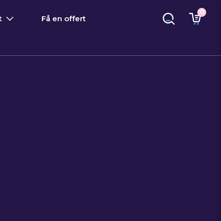
0
t
Få en offert