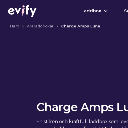
Laddbox
S
Hem
Alla laddboxar
Charge Amps Luna
Charge Amps L
En stilren och kraftfull laddbox som lev