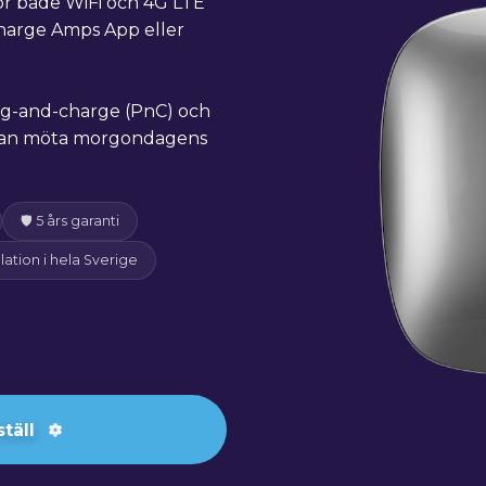
ör både WiFi och 4G LTE
Charge Amps App eller
ug-and-charge (PnC) och
du kan möta morgondagens
🛡 5 års garanti
llation i hela Sverige
täll