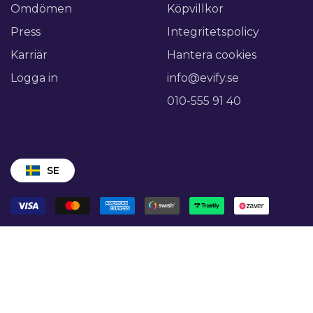
Omdömen
Köpvillkor
Press
Integritetspolicy
Karriär
Hantera cookies
Logga in
info@evify.se
010-555 91 40
SE
@ 2026 Evify Sweden AB - 559176-2496.