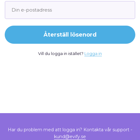
Återställ lösenord
Vill du logga in istället?
Logga in
Har du problem med att logga in? Kontakta vår support -
kund@evify.se