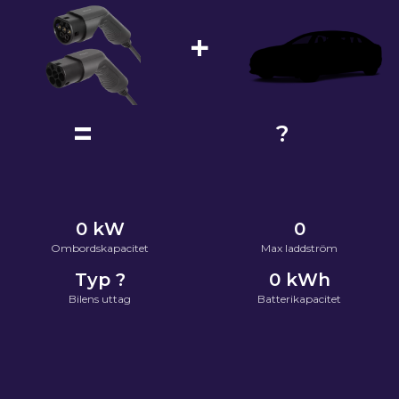
+
=
?
0
kW
0
Ombordskapacitet
Max laddström
Typ ?
0
kWh
Bilens uttag
Batterikapacitet