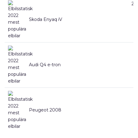
20
Skoda Enyaq iV
15
Audi Q4 e-tron
13
Peugeot 2008