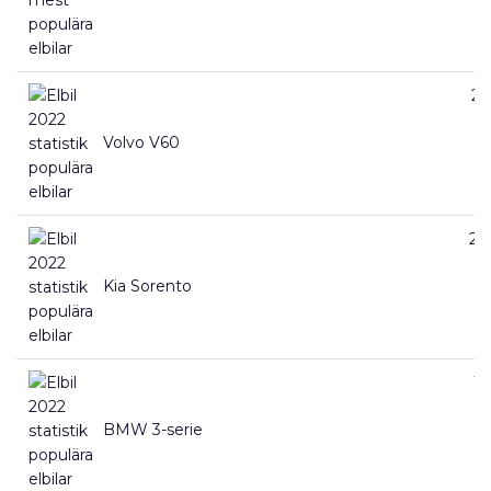
23
Volvo V60
20
Kia Sorento
19
BMW 3-serie