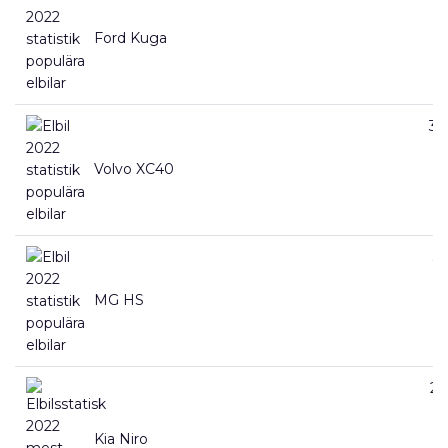
Ford Kuga
34
Volvo XC40
32
MG HS
25
Kia Niro