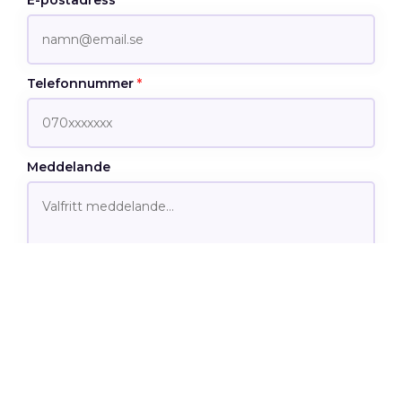
Telefonnummer
*
Meddelande
Jag är intresserad av…
Laddbox
Batteri
Solceller
Support