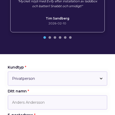
"Mycket nöjd med Evify efter installation av laddbox
och batteri! Snabbt och smidigt!"
Tim Sandberg
2026-02-10
Kundtyp
*
Ditt namn
*
E-postadress
*