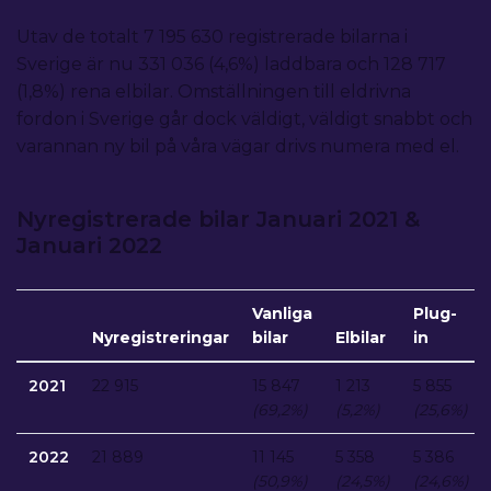
Utav de totalt 7 195 630 registrerade bilarna i
Sverige är nu 331 036 (4,6%) laddbara och 128 717
(1,8%) rena elbilar. Omställningen till eldrivna
fordon i Sverige går dock väldigt, väldigt snabbt och
varannan ny bil på våra vägar drivs numera med el.
Nyregistrerade bilar Januari 2021 &
Januari 2022
Vanliga
Plug-
Nyregistreringar
bilar
Elbilar
in
2021
22 915
15 847
1 213
5 855
(69,2%)
(5,2%)
(25,6%)
2022
21 889
11 145
5 358
5 386
(50,9%)
(24,5%)
(24,6%)