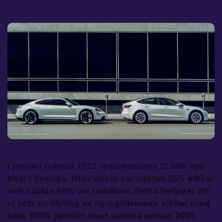
Elbilsstatistik januari 2022 -
50% av nyregistreringar
laddbara bilar
I januari månad 2022 registrerades 21 889 nya
bilar i Sverige. Utav dessa var nästan 25% elbilar
och nästan 50% var laddbara. Detta betyder att
vi sett en ökning av nyregistrerade elbilar med
hela 370% jämfört med samma period 2021.