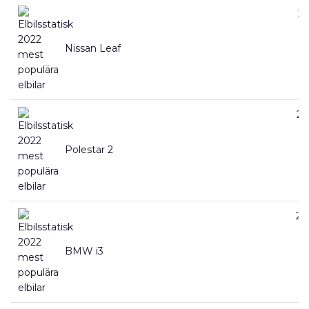
25
Nissan Leaf
24
Polestar 2
22
BMW i3