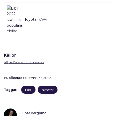
17
Toyota RAV4
Källor
https://www.car.info/sv-se/
Publicerades:
9 februari 2022
Taggar:
Elbil
Nyheter
Einar Berglund