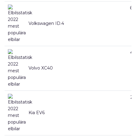
68
Volkswagen ID.4
46
Volvo XC40
29
Kia EV6