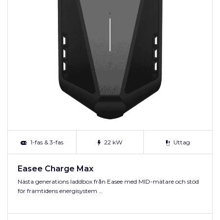
1-fas & 3-fas
22 kW
Uttag
Easee Charge Max
Nästa generations laddbox från Easee med MID-mätare och stöd
för framtidens energisystem …