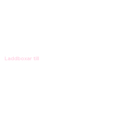
Laddboxar till
Kia Niro