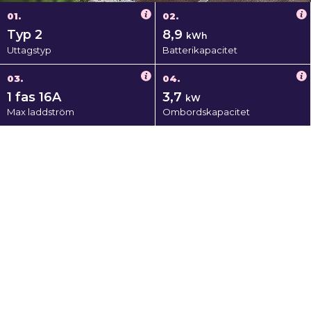
01.
02.
Typ 2
8,9
kWh
Uttagstyp
Batterikapacitet
03.
04.
1 fas 16A
3,7
kW
Max laddström
Ombordskapacitet