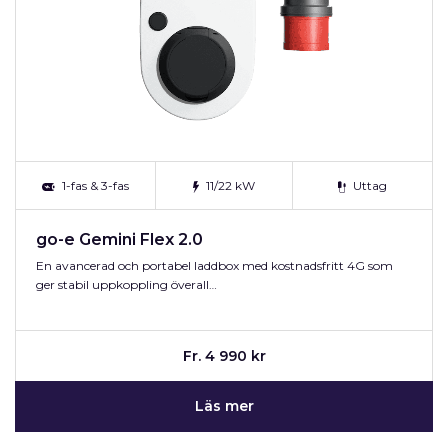
1-fas & 3-fas
11/22 kW
Uttag
go-e Gemini Flex 2.0
En avancerad och portabel laddbox med kostnadsfritt 4G som
ger stabil uppkoppling överall…
Fr. 4 990 kr
Läs mer