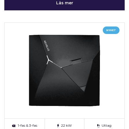
Läs mer
NYHET
1-fas & 3-fas
22 kW
Uttag