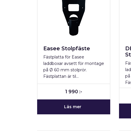
Easee Stolpfäste
D
St
Fästplatta för Easee
Fä
laddboxar avsett för montage
la
på Ø 60 mm stolprör.
på
Fästplattan är til…
Fä
1 990 :-
Läs mer