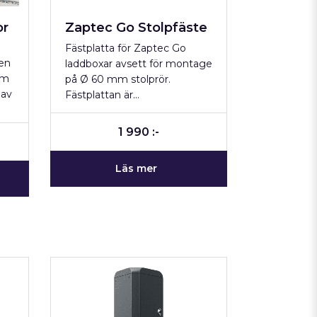
or
Zaptec Go Stolpfäste
Fästplatta för Zaptec Go
 en
laddboxar avsett för montage
om
på Ø 60 mm stolprör.
 av
Fästplattan är…
1 990 :-
Läs mer