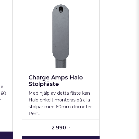
Charge Amps Halo
Stolpfäste
ge
Med hjälp av detta fäste kan
 60
Halo enkelt monteras på alla
r
stolpar med 60mm diameter.
Perf…
2 990 :-