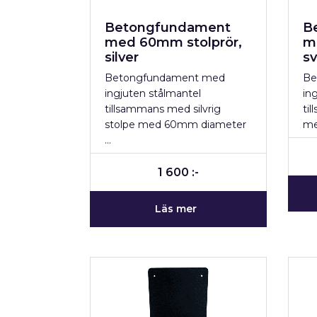
Betongfundament
B
med 60mm stolprör,
m
silver
sv
Betongfundament med
Be
ingjuten stålmantel
in
tillsammans med silvrig
ti
stolpe med 60mm diameter
me
…
1 600 :-
Läs mer