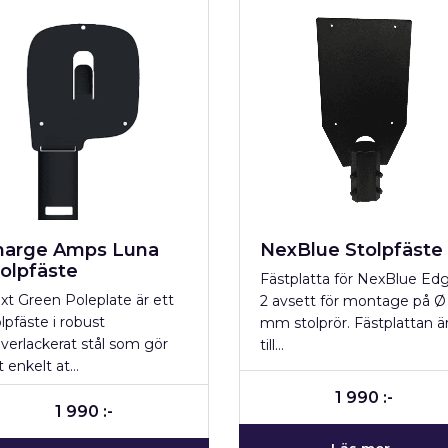
harge Amps Luna
NexBlue Stolpfäste
olpfäste
Fästplatta för NexBlue Ed
xt Green Poleplate är ett
2 avsett för montage på Ø
lpfäste i robust
mm stolprör. Fästplattan ä
lverlackerat stål som gör
till…
t enkelt at…
1 990 :-
1 990 :-