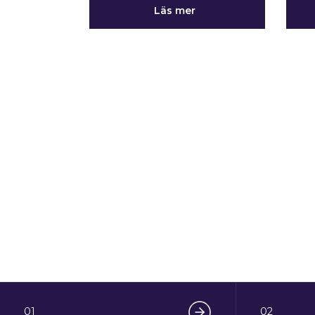
Läs mer
01
02