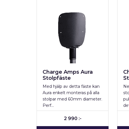
Charge Amps Aura
C
Stolpfäste
St
Med hjälp av detta fäste kan
Ne
Aura enkelt monteras på alla
sto
stolpar med 60mm diameter.
pu
Perf…
de
2 990 :-