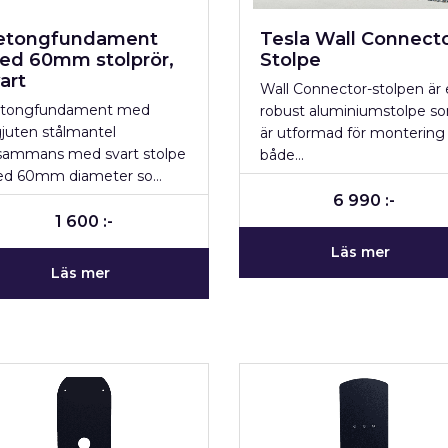
etongfundament
Tesla Wall Connect
ed 60mm stolprör,
Stolpe
art
Wall Connector-stolpen är
tongfundament med
robust aluminiumstolpe s
gjuten stålmantel
är utformad för montering
llsammans med svart stolpe
både…
d 60mm diameter so…
6 990 :-
1 600 :-
Läs mer
Läs mer