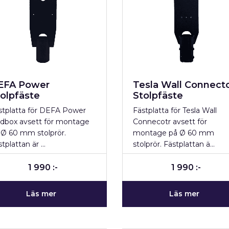
EFA Power
Tesla Wall Connect
olpfäste
Stolpfäste
stplatta för DEFA Power
Fästplatta för Tesla Wall
ddbox avsett för montage
Connecotr avsett för
 Ø 60 mm stolprör.
montage på Ø 60 mm
stplattan är …
stolprör. Fästplattan ä…
1 990 :-
1 990 :-
Läs mer
Läs mer