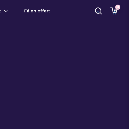
0
t
Få en offert