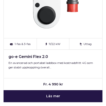
1-fas & 3-fas
11/22 kW
Uttag
go-e Gemini Flex 2.0
En avancerad och portabel laddbox med kostnadsfritt 4G som
ger stabil uppkoppling överall…
Fr. 4 990 kr
Läs mer