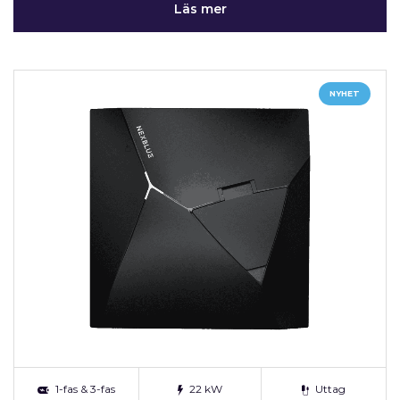
Läs mer
NYHET
1-fas & 3-fas
22 kW
Uttag