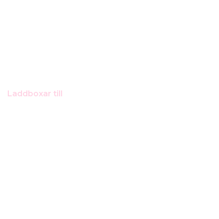
Laddboxar till
Jeep Compass 4xe