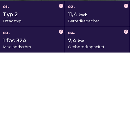
01.
02.
Typ 2
11,4
kWh
Uttagstyp
Batterikapacitet
03.
04.
1 fas 32A
7,4
kW
Max laddström
Ombordskapacitet