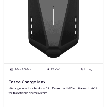
1-fas & 3-fas
22 kW
Uttag
Easee Charge Max
Nästa generations laddbox från Easee med MID-mätare och stöd
för framtidens energisystem …