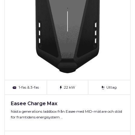
1-fas & 3-fas
22 kW
Uttag
Easee Charge Max
Nästa generations laddbox från Easee med MID-mätare och stöd
för framtidens energisystem …