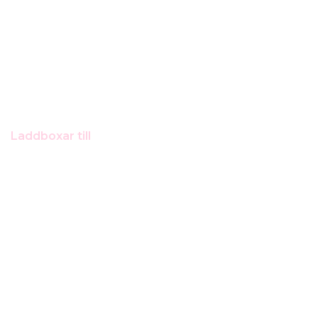
Laddboxar till
Mercedes A-klass e