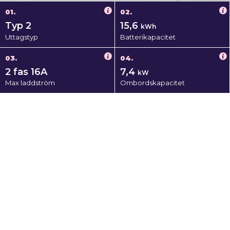
01.
02.
Typ 2
15,6
kWh
Uttagstyp
Batterikapacitet
03.
04.
2 fas 16A
7,4
kW
Max laddström
Ombordskapacitet