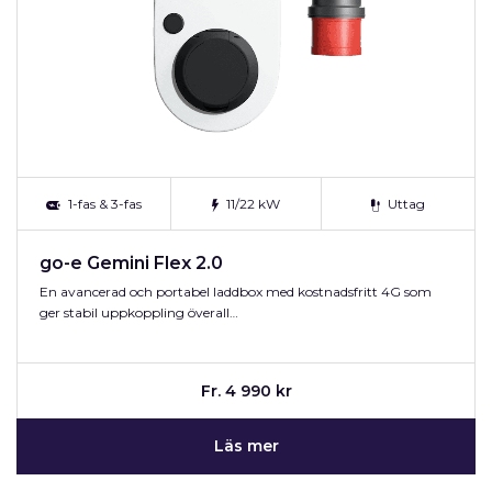
1-fas & 3-fas
11/22 kW
Uttag
go-e Gemini Flex 2.0
En avancerad och portabel laddbox med kostnadsfritt 4G som
ger stabil uppkoppling överall…
Fr. 4 990 kr
Läs mer