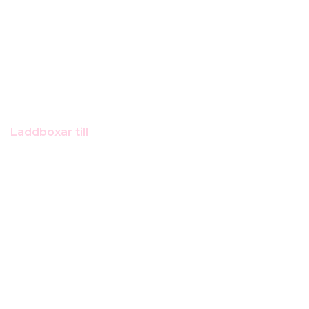
Laddboxar till
Mercedes EQB