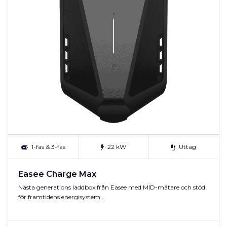
1-fas & 3-fas
22 kW
Uttag
Easee Charge Max
Nästa generations laddbox från Easee med MID-mätare och stöd
för framtidens energisystem …