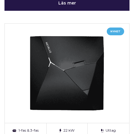
Läs mer
NYHET
1-fas & 3-fas
22 kW
Uttag