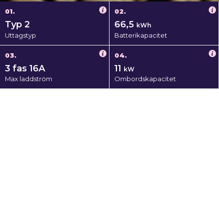
01.
02.
Typ 2
66,5
kWh
Uttagstyp
Batterikapacitet
03.
04.
3 fas 16A
11
kW
Max laddström
Ombordskapacitet