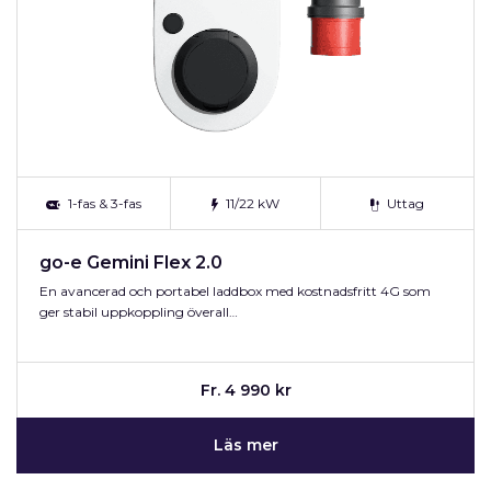
1-fas & 3-fas
11/22 kW
Uttag
go-e Gemini Flex 2.0
En avancerad och portabel laddbox med kostnadsfritt 4G som
ger stabil uppkoppling överall…
Fr. 4 990 kr
Läs mer