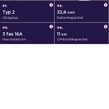
01.
02.
Typ 2
32,6
kWh
Uttagstyp
Batterikapacitet
03.
04.
3 fas 16A
11
kW
Max laddström
Ombordskapacitet