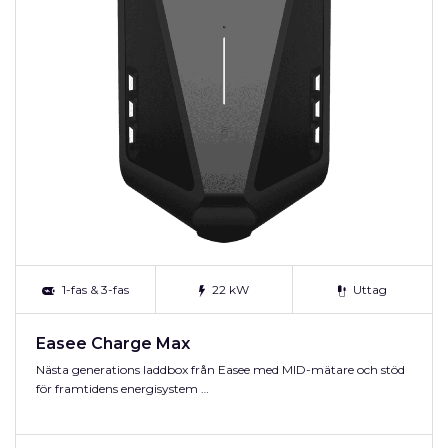
1-fas & 3-fas
22 kW
Uttag
Easee Charge Max
Nästa generations laddbox från Easee med MID-mätare och stöd
för framtidens energisystem …