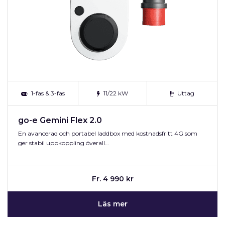
1-fas & 3-fas
11/22 kW
Uttag
go-e Gemini Flex 2.0
En avancerad och portabel laddbox med kostnadsfritt 4G som
ger stabil uppkoppling överall…
Fr. 4 990 kr
Läs mer