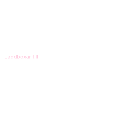
Laddboxar till
Mini Cooper SE