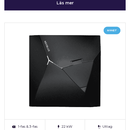
Läs mer
NYHET
1-fas & 3-fas
22 kW
Uttag