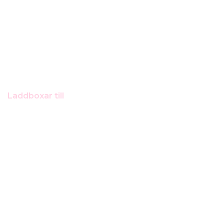
Laddboxar till
Mitsubishi
Outlander PHEV