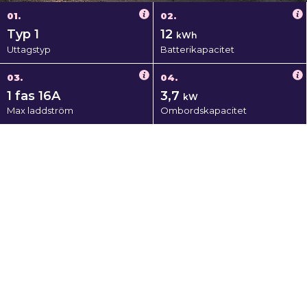
01.
02.
Typ 1
12
kWh
Uttagstyp
Batterikapacitet
03.
04.
1 fas 16A
3,7
kW
Max laddström
Ombordskapacitet