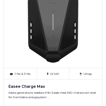
1-fas & 3-fas
22 kW
Uttag
Easee Charge Max
Nästa generations laddbox från Easee med MID-mätare och stöd
för framtidens energisystem …