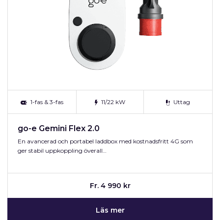
1-fas & 3-fas
11/22 kW
Uttag
go-e Gemini Flex 2.0
En avancerad och portabel laddbox med kostnadsfritt 4G som
ger stabil uppkoppling överall…
Fr. 4 990 kr
Läs mer