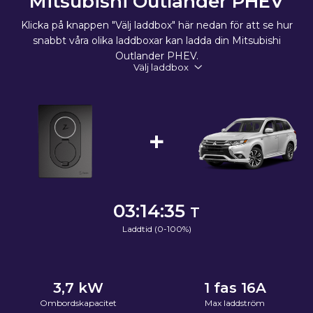
Mitsubishi Outlander PHEV
Klicka på knappen "Välj laddbox" här nedan för att se hur
snabbt våra olika laddboxar kan ladda din Mitsubishi
Outlander PHEV.
Välj laddbox
+
03:14:35
T
Laddtid (0-100%)
3,7
kW
1 fas 16A
Ombordskapacitet
Max laddström