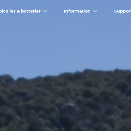
olceller & batterier
Information
Suppor