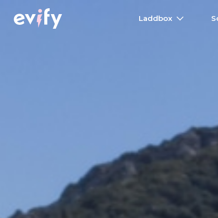
Laddbox
S