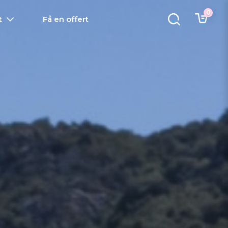
0
t
Få en offert