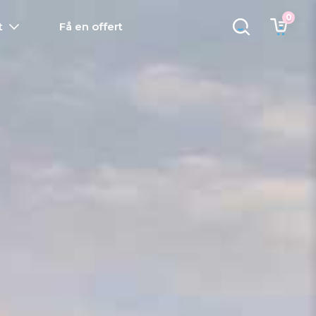
0
t
Få en offert