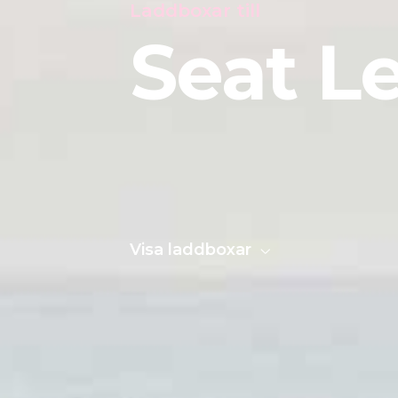
Laddboxar till
Seat L
Visa laddboxar