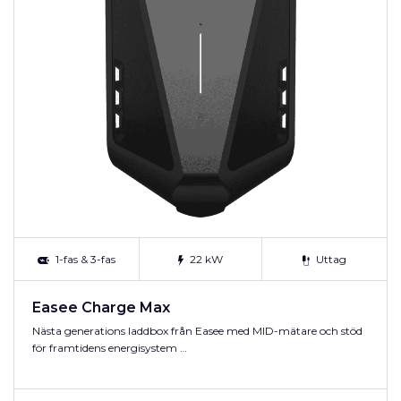
1-fas & 3-fas
22 kW
Uttag
Easee Charge Max
Nästa generations laddbox från Easee med MID-mätare och stöd
för framtidens energisystem …