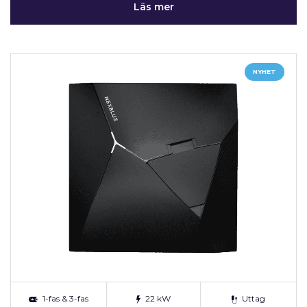
Läs mer
NYHET
1-fas & 3-fas
22 kW
Uttag