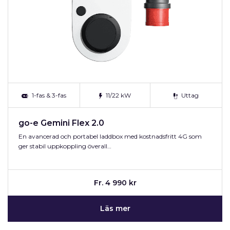
1-fas & 3-fas
11/22 kW
Uttag
go-e Gemini Flex 2.0
En avancerad och portabel laddbox med kostnadsfritt 4G som
ger stabil uppkoppling överall…
Fr. 4 990 kr
Läs mer