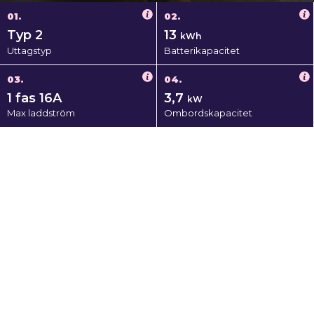
01.
02.
Typ 2
13
kWh
Uttagstyp
Batterikapacitet
03.
04.
1 fas 16A
3,7
kW
Max laddström
Ombordskapacitet