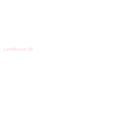
Laddboxar till
Skoda Octavia iV