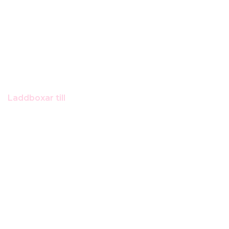
Laddboxar till
Volvo C40