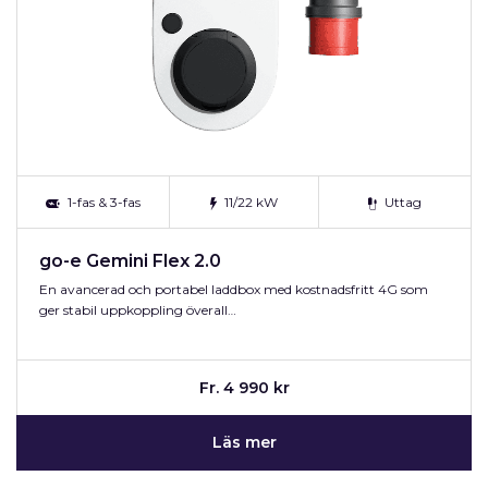
1-fas & 3-fas
11/22 kW
Uttag
go-e Gemini Flex 2.0
En avancerad och portabel laddbox med kostnadsfritt 4G som
ger stabil uppkoppling överall…
Fr. 4 990 kr
Läs mer