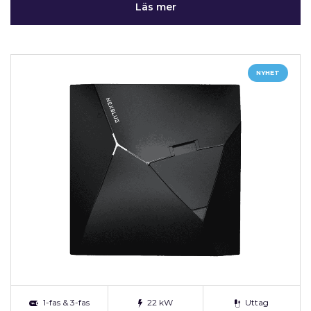
Läs mer
NYHET
1-fas & 3-fas
22 kW
Uttag