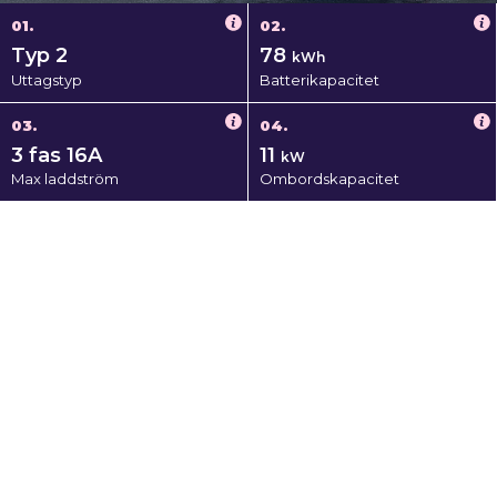
01.
02.
Typ 2
78
kWh
Uttagstyp
Batterikapacitet
03.
04.
3 fas 16A
11
kW
Max laddström
Ombordskapacitet