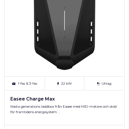
1-fas & 3-fas
22 kW
Uttag
Easee Charge Max
Nästa generations laddbox från Easee med MID-mätare och stöd
för framtidens energisystem …