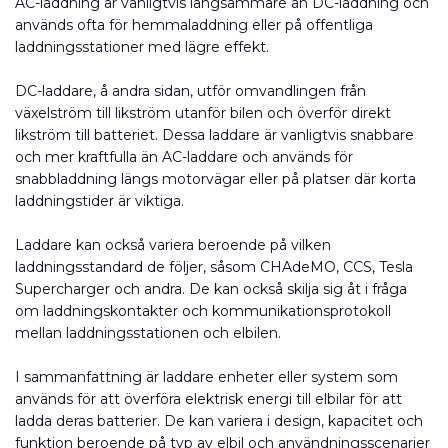
AC-laddning är vanligtvis långsammare än DC-laddning och
används ofta för hemmaladdning eller på offentliga
laddningsstationer med lägre effekt.
DC-laddare, å andra sidan, utför omvandlingen från
växelström till likström utanför bilen och överför direkt
likström till batteriet. Dessa laddare är vanligtvis snabbare
och mer kraftfulla än AC-laddare och används för
snabbladdning längs motorvägar eller på platser där korta
laddningstider är viktiga.
Laddare kan också variera beroende på vilken
laddningsstandard de följer, såsom CHAdeMO, CCS, Tesla
Supercharger och andra. De kan också skilja sig åt i fråga
om laddningskontakter och kommunikationsprotokoll
mellan laddningsstationen och elbilen.
I sammanfattning är laddare enheter eller system som
används för att överföra elektrisk energi till elbilar för att
ladda deras batterier. De kan variera i design, kapacitet och
funktion beroende på typ av elbil och användningsscenarier