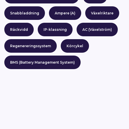
Snabbladdning
Ampere (A)
Växelriktare
Räckvidd
IP-klassning
AC (Växelström)
Regenereringssystem
Körcykel
BMS (Battery Management System)