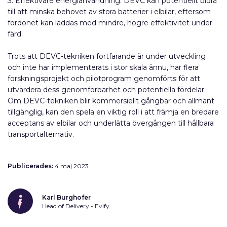
3. Effektivare energianvändning: DEVC kan potentiellt bidra
till att minska behovet av stora batterier i elbilar, eftersom
fordonet kan laddas med mindre, högre effektivitet under
färd.
Trots att DEVC-tekniken fortfarande är under utveckling
och inte har implementerats i stor skala ännu, har flera
forskningsprojekt och pilotprogram genomförts för att
utvärdera dess genomförbarhet och potentiella fördelar.
Om DEVC-tekniken blir kommersiellt gångbar och allmänt
tillgänglig, kan den spela en viktig roll i att främja en bredare
acceptans av elbilar och underlätta övergången till hållbara
transportalternativ.
Publicerades:
4 maj 2023
Karl Burghofer
Head of Delivery - Evify