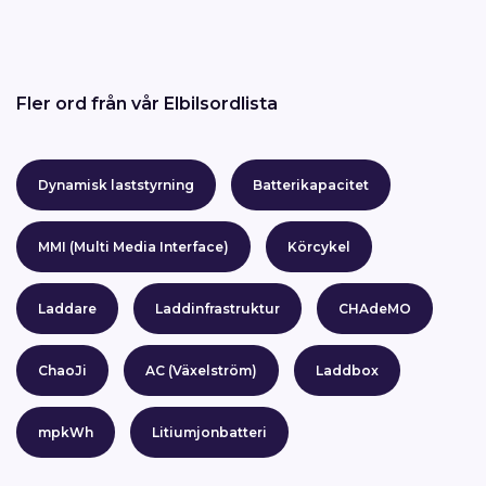
Fler ord från vår Elbilsordlista
Dynamisk laststyrning
Batterikapacitet
MMI (Multi Media Interface)
Körcykel
Laddare
Laddinfrastruktur
CHAdeMO
ChaoJi
AC (Växelström)
Laddbox
mpkWh
Litiumjonbatteri