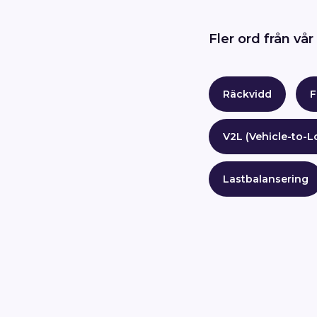
Fler ord från vår 
Räckvidd
F
V2L (Vehicle-to-L
Lastbalansering