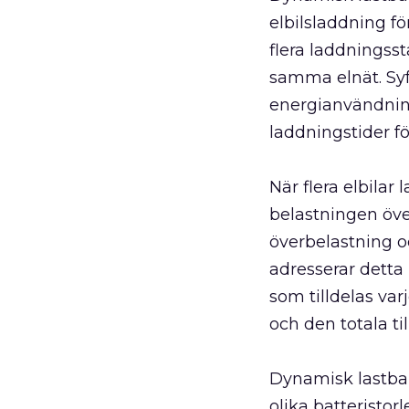
elbilsladdning för
flera laddningsst
samma elnät. Syf
energianvändnin
laddningstider för
När flera elbilar
belastningen över
överbelastning o
adresserar detta
som tilldelas var
och den totala ti
Dynamisk lastbal
olika batteristor