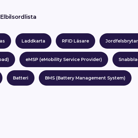
Elbilsordlista
as
Laddkarta
RFID Läsare
Jordfelsbryta
oad)
eMSP (eMobility Service Provider)
Snabbla
Batteri
BMS (Battery Management System)