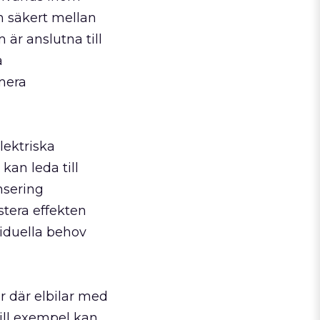
ch säkert mellan
 är anslutna till
a
mera
lektriska
kan leda till
nsering
stera effekten
viduella behov
r där elbilar med
Till exempel kan