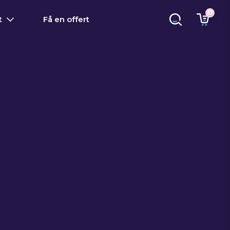
0
t
Få en offert