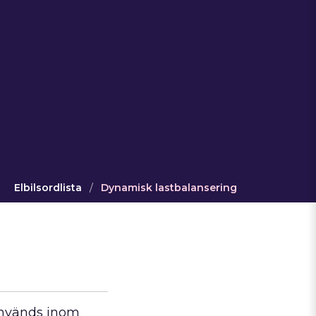
Elbilsordlista
/
Dynamisk lastbalansering
används inom