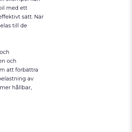
bil med ett
ffektivt sätt. När
las till de
 och
ten och
m att förbättra
elastning av
 mer hållbar,