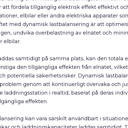
 att fördela tillgänglig elektrisk effekt effektivt o
ationer, elbilar eller andra elektriska apparater som
tet med dynamisk lastbalansering är att optimer
gen, undvika överbelastning av elnätet och mini
 elbilar.
 laddas samtidigt på samma plats, kan den totala e
stiga den tillgängliga effekten från elnätet, vilket 
ch potentiella säkerhetsrisker. Dynamisk lastbala
 problem genom att kontinuerligt övervaka och ju
je laddningsstation i realtid, baserat på deras indi
llgängliga effekten.
ansering kan vara särskilt användbart i situatione
lekar och laddningskapaciteter laddas samtidigt. 