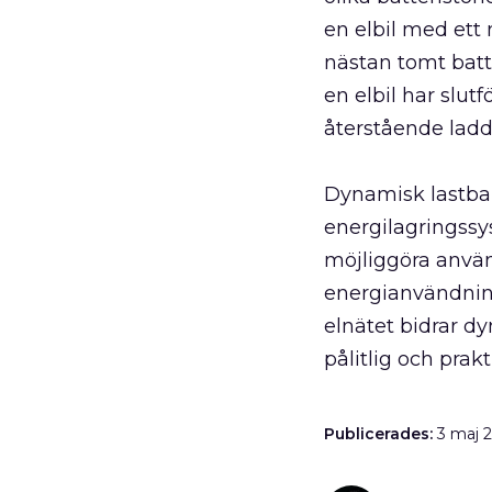
en elbil med ett 
nästan tomt batter
en elbil har slut
återstående ladd
Dynamisk lastba
energilagringssys
möjliggöra använ
energianvändning
elnätet bidrar dy
pålitlig och prakt
Publicerades:
3 maj 