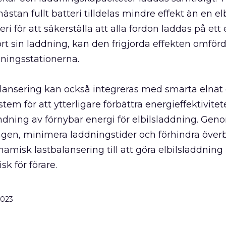
nästan fullt batteri tilldelas mindre effekt än en el
i för att säkerställa att alla fordon laddas på ett e
fört sin laddning, kan den frigjorda effekten omförde
ningsstationerna.
lansering kan också integreras med smarta elnät
tem för att ytterligare förbättra energieffektivite
dning av förnybar energi för elbilsladdning. Geno
en, minimera laddningstider och förhindra överb
namisk lastbalansering till att göra elbilsladdning
isk för förare.
2023