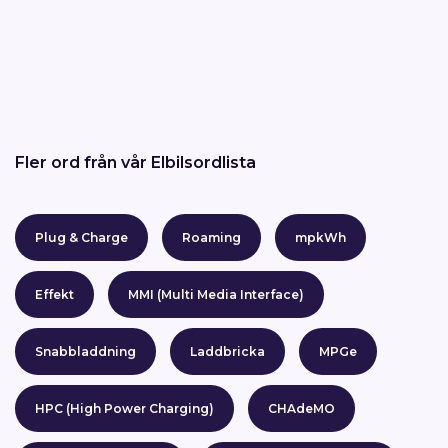
Fler ord från vår Elbilsordlista
Plug & Charge
Roaming
mpkWh
Effekt
MMI (Multi Media Interface)
Snabbladdning
Laddbricka
MPGe
HPC (High Power Charging)
CHAdeMO