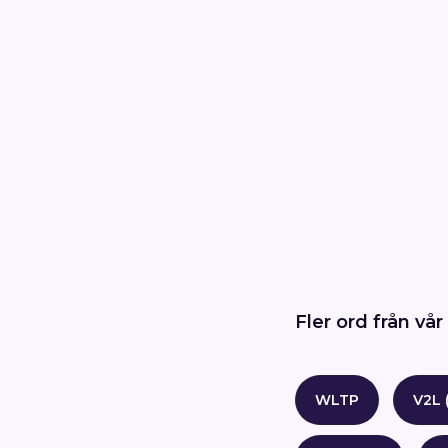
Fler ord från vår 
WLTP
V2L 