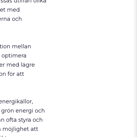
ssas utifrån olika
ålet med
erna och
tion mellan
h optimera
der med lägre
on för att
nergikällor,
v grön energi och
n ofta styra och
 möjlighet att