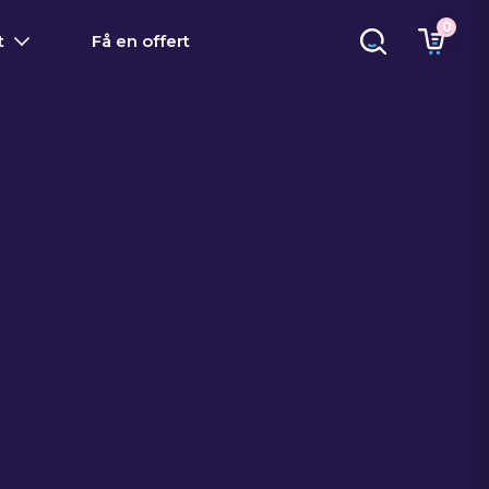
0
t
Få en offert