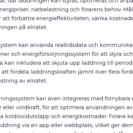
ilar, där laddningen kan styras, optimeras och anpa
nergipriser, nätbelastning och förarens behov. M
 att förbättra energieffektiviteten, sänka kostnad
ingen på elnätet.
ystem kan använda realtidsdata och kommunika
ioner och energiförsörjningssystem för att styra oc
a kan inkludera att skjuta upp laddning till perio
r att fördela laddningskraften jämnt över flera ford
stning av elnätet.
ningssystem kan även integreras med förnybara e
 eller vindkraft, för att optimera användningen a
ka koldioxidutsläpp och energikostnader. Förare ka
ddning via en app eller webbplats, vilket ger dem