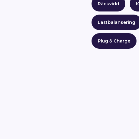
Räckvidd
I
Lastbalansering
Plug & Charge