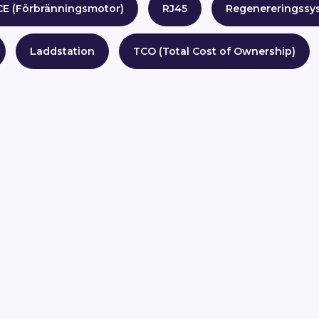
CE (Förbränningsmotor)
RJ45
Regenereringssy
Laddstation
TCO (Total Cost of Ownership)