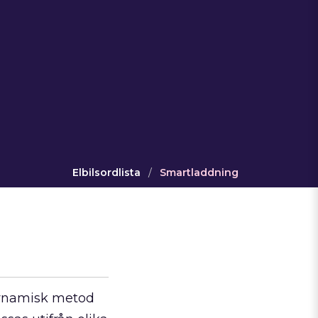
Elbilsordlista
/
Smartladdning
dynamisk metod