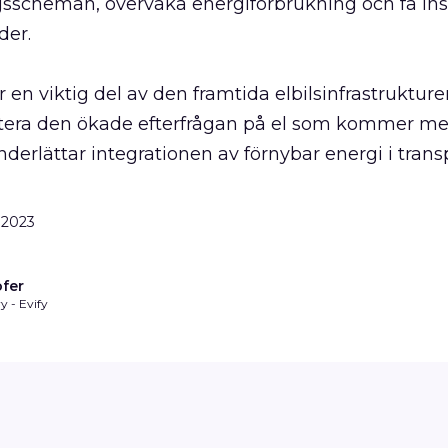
ngsscheman, övervaka energiförbrukning och få in
der.
en viktig del av den framtida elbilsinfrastrukture
hantera den ökade efterfrågan på el som kommer 
underlättar integrationen av förnybar energi i tran
l 2023
ofer
y - Evify