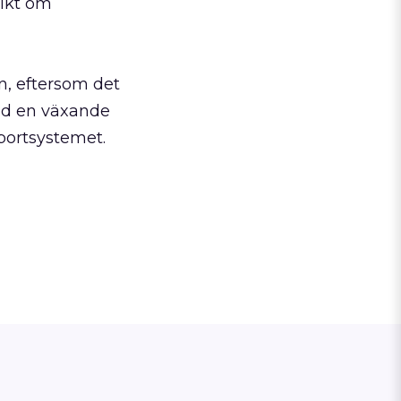
sikt om
n, eftersom det
med en växande
sportsystemet.