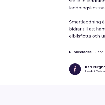
ställa in laddni
laddningskostna
Smartladdning är 
bidrar till att 
elbilsflotta och 
Publicerades:
17 apri
Karl Burgh
Head of Deliver