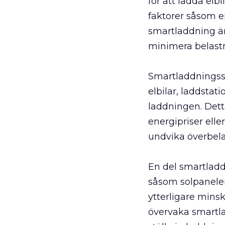
för att ladda elb
faktorer såsom e
smartladdning är
minimera belastn
Smartladdningss
elbilar, laddstat
laddningen. Dett
energipriser elle
undvika överbela
En del smartladd
såsom solpaneler
ytterligare mins
övervaka smartla