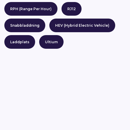
RPH (Range Per Hour)
RJ12
Snabbladdning
HEV (Hybrid Electric Vehicle)
Laddplats
Ultium